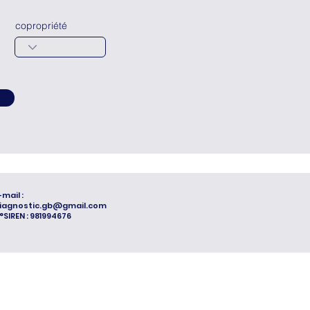
copropriété
-mail :
iagnostic.gb@gmail.com
°SIREN : 981994676