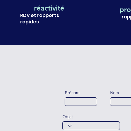
réactivité
pro
RDV et rapports
rap
rapides
Prénom
Nom
Objet