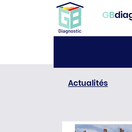
G
B
diag
Accueil
Vente
Locat
Actualités