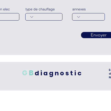
on elec
type de chauffage
annexes
Envoyer
E
G
B
diagnostic
d
N