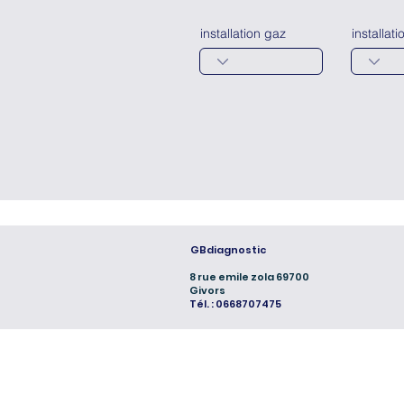
installation gaz
installati
GBdiagnostic
8 rue emile zola 69700
Givors
Tél. : 0668707475
GIMENO Benoit