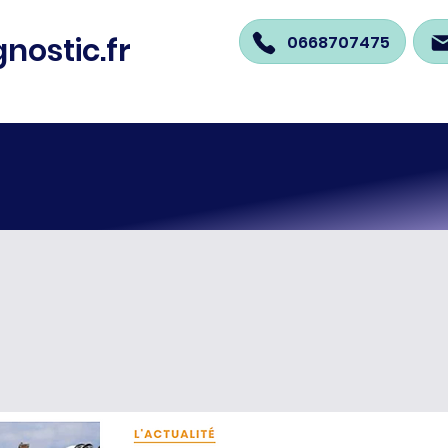
nostic.fr
0668707475
ion
Travaux
DPE
Actua
Mention/Tertiaire